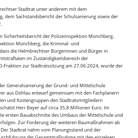
brechtser Stadtrat unter anderem mit dem
rg, dem Sachstandsbericht der Schulsanierung sowie der
.
en Sicherheitsbericht der Polizeiinspektion Münchberg.
nspektion Münchberg, die Kriminal- und
, dass die Helmbrechtser Bürgerinnen und Bürger in
tstraftaten im Zuständigkeitsbereich der
D-Fraktion zur Stadtratssitzung am 27.06.2024, wurde der
der Generalsanierung der Grund- und Mittelschule
eyer aus Döhlau entwarf gemeinsam mit den Fachplanern
den und Kostengruppen den Stadtratsmitgliedern
schätzt Herr Beyer auf circa 35,8 Millionen Euro. Im
ie ersten Bauabschnitte des Umbaus der Mittelschule und
rfolgen. Zur Förderung der weiteren Baumaßnahmen ab
. Der Stadtrat nahm vom Planungsstand und der
 Durchführung der Gesamtmaßnahme mit den einzelnen