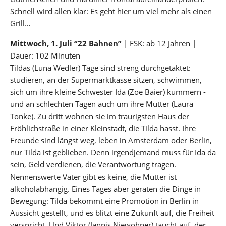
Schnell wird allen klar: Es geht hier um viel mehr als einen
Grill…
Mittwoch, 1. Juli “22 Bahnen”
| FSK: ab 12 Jahren |
Dauer: 102 Minuten
Tildas (Luna Wedler) Tage sind streng durchgetaktet:
studieren, an der Supermarktkasse sitzen, schwimmen,
sich um ihre kleine Schwester Ida (Zoe Baier) kümmern -
und an schlechten Tagen auch um ihre Mutter (Laura
Tonke). Zu dritt wohnen sie im traurigsten Haus der
Fröhlichstraße in einer Kleinstadt, die Tilda hasst. Ihre
Freunde sind längst weg, leben in Amsterdam oder Berlin,
nur Tilda ist geblieben. Denn irgendjemand muss für Ida da
sein, Geld verdienen, die Verantwortung tragen.
Nennenswerte Väter gibt es keine, die Mutter ist
alkoholabhängig. Eines Tages aber geraten die Dinge in
Bewegung: Tilda bekommt eine Promotion in Berlin in
Aussicht gestellt, und es blitzt eine Zukunft auf, die Freiheit
verspricht. Und Viktor (Jannis Niewöhner) taucht auf, der