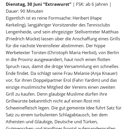
Dienstag, 30 Juni “Extrawurst”
| FSK: ab 6 Jahren |
Dauer: 90 Minuten
Eigentlich ist es reine Formsache: Heribert (Hape
Kerkeling), langjähriger Vorsitzender des Tennisclubs
Lengenheide, und sein ehrgeiziger Stellvertreter Matthias
(Friedrich Mücke) lassen über die Anschaffung eines Grills
für die nächste Vereinsfeier abstimmen. Der hippe
Werbetexter Torsten (Christoph Maria Herbst), von Berlin
in die Provinz ausgewandert, haut noch einen flotten
Spruch raus, damit die dröge Versammlung ein schnelles
Ende findet. Da schlägt seine Frau Melanie (Anja Knauer)
vor, für ihren Doppelpartner Erol (Fahri Yardim) und das
einzige muslimische Mitglied der Vereins einen zweiten
Grill zu kaufen. Denn gläubige Muslime dürfen ihre
Grillwürste bekanntlich nicht auf einen Rost mit
Schweinefleisch legen. Die gut gemeinte Idee führt Satz für
Satz zu einem turbulenten Schlagabtausch, bei dem
Atheisten und Gläubige, Deutsche und Türken,
Gutmenschen und Hardliner frontal aufeinanderprallen.