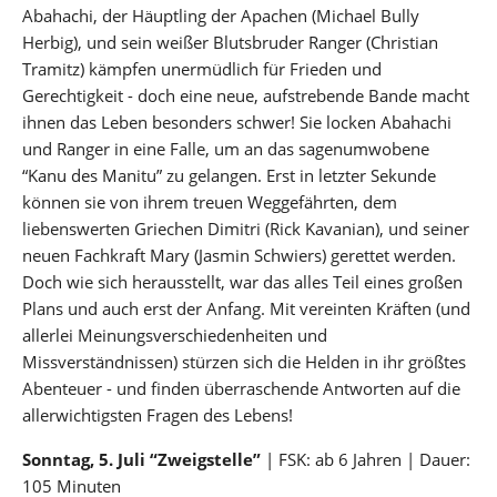
Abahachi, der Häuptling der Apachen (Michael Bully
Herbig), und sein weißer Blutsbruder Ranger (Christian
Tramitz) kämpfen unermüdlich für Frieden und
Gerechtigkeit - doch eine neue, aufstrebende Bande macht
ihnen das Leben besonders schwer! Sie locken Abahachi
und Ranger in eine Falle, um an das sagenumwobene
“Kanu des Manitu” zu gelangen. Erst in letzter Sekunde
können sie von ihrem treuen Weggefährten, dem
liebenswerten Griechen Dimitri (Rick Kavanian), und seiner
neuen Fachkraft Mary (Jasmin Schwiers) gerettet werden.
Doch wie sich herausstellt, war das alles Teil eines großen
Plans und auch erst der Anfang. Mit vereinten Kräften (und
allerlei Meinungsverschiedenheiten und
Missverständnissen) stürzen sich die Helden in ihr größtes
Abenteuer - und finden überraschende Antworten auf die
allerwichtigsten Fragen des Lebens!
Sonntag, 5. Juli “Zweigstelle”
| FSK: ab 6 Jahren | Dauer:
105 Minuten