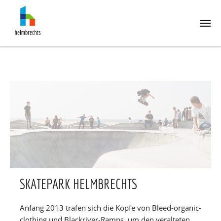
Skip
to
main
content
SKATEPARK HELMBRECHTS
Anfang 2013 trafen sich die Köpfe von Bleed-organic-
clothing und Blackriver-Ramps, um den veralteten