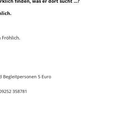
rklich finden, was er dort sucht ...?
hlich.
 Fröhlich.
nd Begleitpersonen 5 Euro
09252 358781