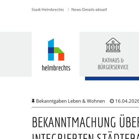
Stadt Helmbrechts
News-Details-aktuell
RATHAUS &
BÜRGERSERVICE
Skip
to
main
content
Bekanntgaben Leben & Wohnen
16.04.202
BEKANNTMACHUNG ÜBER
INTEGRIERTEN STÄDTEB