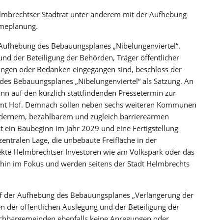
Helmbrechtser Stadtrat unter anderem mit der Aufhebung
meplanung.
 Aufhebung des Bebauungsplanes „Nibelungenviertel“.
d der Beteiligung der Behörden, Träger öffentlicher
ngen oder Bedanken eingegangen sind, beschloss der
des Bebauungsplanes „Nibelungenviertel“ als Satzung. An
nn auf den kürzlich stattfindenden Pressetermin zur
mt Hof. Demnach sollen neben sechs weiteren Kommunen
dernem, bezahlbarem und zugleich barrierearmen
 ein Baubeginn im Jahr 2029 und eine Fertigstellung
zentralen Lage, die unbebaute Freifläche in der
kte Helmbrechtser Investoren wie am Volkspark oder das
erhin im Fokus und werden seitens der Stadt Helmbrechts
f der Aufhebung des Bebauungsplanes „Verlängerung der
n der öffentlichen Auslegung und der Beteiligung der
achbargemeinden ebenfalls keine Anregungen oder