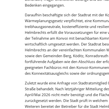
Bedenken eingegangen.
Daraufhin beschäftigte sich der Stadtrat mit d
Wärmeplanungsgesetz verpflichtet, eine Kommunal
treibhausgasneutrale, kosteneffiziente und resili
Helmbrechts erfüllt die Voraussetzungen für eine 
der Teilnahme am Konvoi mit benachbarten Kommu
wirtschaftlich umgesetzt werden. Der Stadtrat bes
Helmbrechts an der vereinfachten Kommunalen W
sowie den Gemeinden Berg, Köditz, Konradsreuth
fortführende Aufgaben wie den Abschluss der erf
geeigneten Fachbüros mit den Konvoi-Kommunen un
des Konnexitätsausgleichs sowie der ordnungs
Zuletzt wurde eine Anfrage von Stadtratsmitglied O
Straße behandelt. Nach letztjähriger Mitteilung d
April/Mai 2026 nicht mehr benötigt und die Fläc
zurückgesetzt werden. Die Stadt prüft in welchem
Weiteren bereitet der Betreiber für die Stadt He