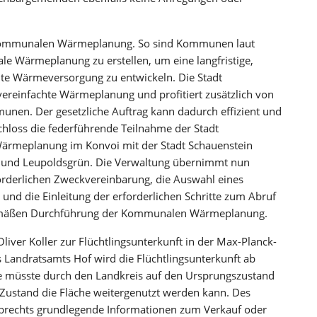
er Kommunalen Wärmeplanung. So sind Kommunen laut
e Wärmeplanung zu erstellen, um eine langfristige,
ente Wärmeversorgung zu entwickeln. Die Stadt
vereinfachte Wärmeplanung und profitiert zusätzlich von
nen. Der gesetzliche Auftrag kann dadurch effizient und
chloss die federführende Teilnahme der Stadt
ärmeplanung im Konvoi mit der Stadt Schauenstein
 und Leupoldsgrün. Die Verwaltung übernimmt nun
orderlichen Zweckvereinbarung, die Auswahl eines
d die Einleitung der erforderlichen Schritte zum Abruf
gemäßen Durchführung der Kommunalen Wärmeplanung.
liver Koller zur Flüchtlingsunterkunft in der Max-Planck-
es Landratsamts Hof wird die Flüchtlingsunterkunft ab
he müsste durch den Landkreis auf den Ursprungszustand
 Zustand die Fläche weitergenutzt werden kann. Des
lmbrechts grundlegende Informationen zum Verkauf oder