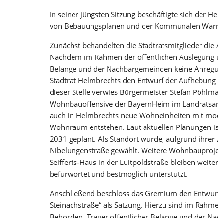
In seiner jüngsten Sitzung beschäftigte sich der 
von Bebauungsplänen und der Kommunalen Wär
Zunächst behandelten die Stadtratsmitglieder die
Nachdem im Rahmen der öffentlichen Auslegung un
Belange und der Nachbargemeinden keine Anregu
Stadtrat Helmbrechts den Entwurf der Aufhebung 
dieser Stelle verwies Bürgermeister Stefan Pöhlma
Wohnbauoffensive der BayernHeim im Landratsa
auch in Helmbrechts neue Wohneinheiten mit mo
Wohnraum entstehen. Laut aktuellen Planungen ist
2031 geplant. Als Standort wurde, aufgrund ihrer 
Nibelungenstraße gewählt. Weitere Wohnbauproje
Seifferts-Haus in der Luitpoldstraße bleiben weit
befürwortet und bestmöglich unterstützt.
Anschließend beschloss das Gremium den Entwur
Steinachstraße“ als Satzung. Hierzu sind im Rahme
Behörden, Träger öffentlicher Belange und der N