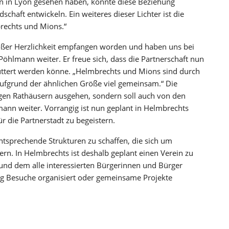
onen in Lyon gesehen haben, konnte diese Beziehung
chaft entwickeln. Ein weiteres dieser Lichter ist die
brechts und Mions.“
oßer Herzlichkeit empfangen worden und haben uns bei
Pöhlmann weiter. Er freue sich, dass die Partnerschaft nun
gefüttert werden könne. „Helmbrechts und Mions sind durch
aufgrund der ähnlichen Größe viel gemeinsam.“ Die
ligen Rathäusern ausgehen, sondern soll auch von den
ann weiter. Vorrangig ist nun geplant in Helmbrechts
r die Partnerstadt zu begeistern.
entsprechende Strukturen zu schaffen, die sich um
rn. In Helmbrechts ist deshalb geplant einen Verein zu
t und dem alle interessierten Bürgerinnen und Bürger
tig Besuche organisiert oder gemeinsame Projekte