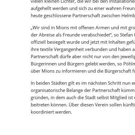
vielen kleinen Lichter, die wir bei den Installati
aufgehellt werden und sich zu einer wahren Freunds
heute geschlossene Partnerschaft zwischen Helm
„Wir sind in Mions mit offenen Armen und mit gr
der Abreise als Freunde verabschiedet“, so Stefan 
offiziell besiegelt wurde und jetzt mit Inhalten 
ihre textile Vergangenheit verbunden und haben 
Partnerschaft dürfe aber nicht nur von den jewei
Bürgerinnen und Bürgern gelebt werden, so Pöhlm
über Mions zu informieren und die Bürgerschaft fü
In beiden Städten gilt es im nächsten Schritt nun 
organisatorische Belange der Partnerschaft kümme
gründen, in dem auch die Stadt selbst Mitglied is
beitreten können. Über diesen Verein sollen künf
koordiniert werden.